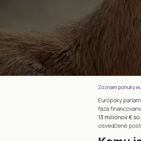
Zoznam ponuky eur
Európsky parlame
fáza financovani
13 miliónov € s
osvedčené post