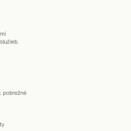
emí
služieb,
e, pobrežné
ty