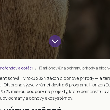
ofondov a dotácií
13 miliónov € na ochranu prírody a biodiverzi
nt schválil v roku 2024 zákon o obnove prírody — a ter
a. Otvorená výzva v rámci klastra 6 programu Horizon 
o 75 % mierou podpory
na projekty, ktoré demonštrujú a 
upy ochrany a obnovy ekosystémov.