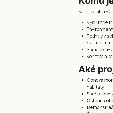
Komu je
Konzorciálna výz
Výskumné inš
Environment
Podniky v se
ekoturizmu
Samosprávy s
Konzorciá k
Aké pro
Obnova mor
habitáty
Suchozemsk
Ochrana oh
Demonštrač