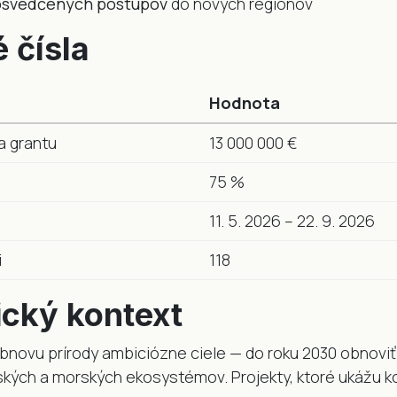
osvedčených postupov
do nových regiónov
 čísla
Hodnota
a grantu
13 000 000 €
75 %
11. 5. 2026 – 22. 9. 2026
i
118
ický kontext
obnovu prírody ambiciózne ciele — do roku 2030 obnovi
ých a morských ekosystémov. Projekty, ktoré ukážu k