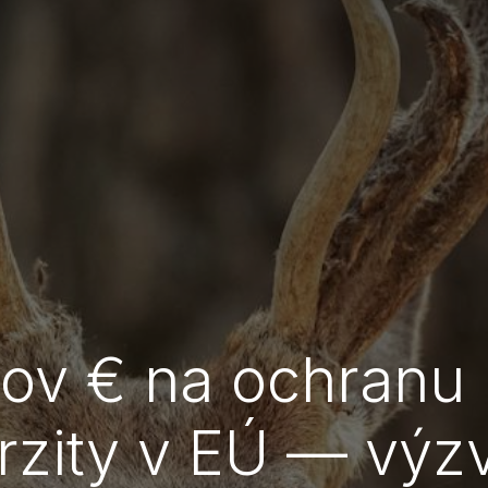
nov € na ochranu 
erzity v EÚ — výz