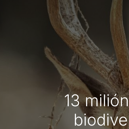
13 milió
biodiv