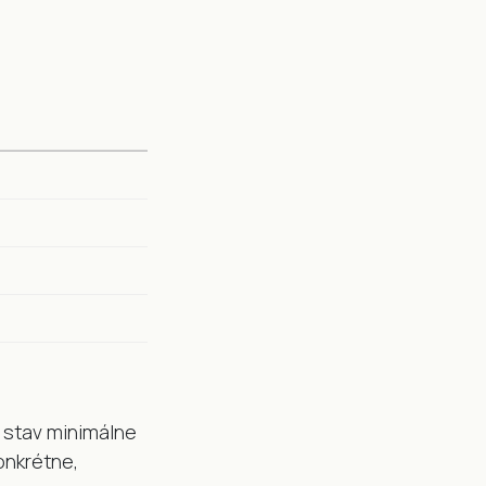
ť stav minimálne
onkrétne,