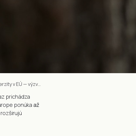
ty v EÚ — výzva 2026
az prichádza
Europe ponúka
až
rozširujú