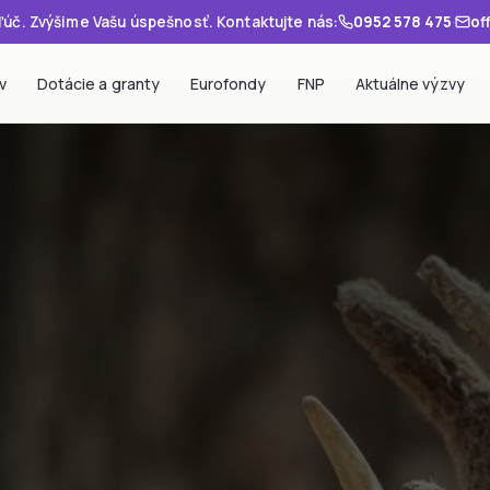
úč. Zvýšime Vašu úspešnosť. Kontaktujte nás:
0952 578 475
·
of
v
Dotácie a granty
Eurofondy
FNP
Aktuálne výzvy