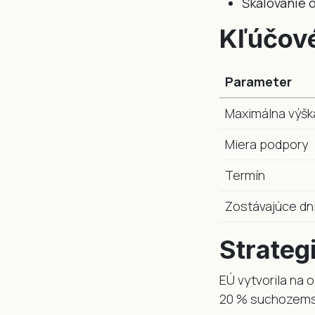
Škálovanie 
Kľúčové
Parameter
Maximálna výšk
Miera podpory
Termín
Zostávajúce dn
Strateg
EÚ vytvorila na 
20 % suchozemsk