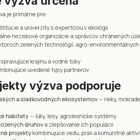
 výzva určená
va je primárne pre:
titúcie a univerzity s expertízou v ekológii
álne neziskové organizácie a správcov chránených úz
ktoroch zelených technológií, agro-environmentálnych 
pravujúce krajinu a vodné toky
ombinujúce uvedené typy partnerov
jekty výzva podporuje
ských a sladkovodných ekosystémov
— rieky, mokrad
é habitaty
— lúky, lesy, agrolesnícke systémy
rozených druhov
a zlepšovanie ich populácií
né projekty
kombinujúce vedu, prax a komunitné aktivi