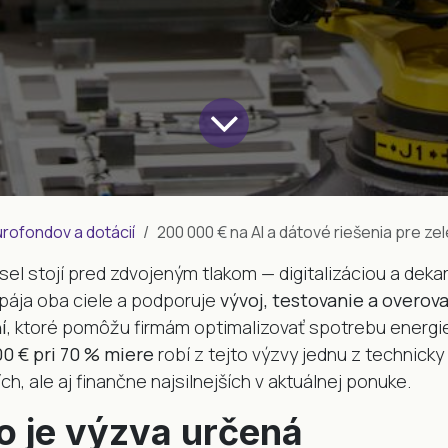
ofondov a dotácií
200 000 € na AI a dátové riešenia pre zelenú tr
el stojí pred zdvojeným tlakom — digitalizáciou a deka
pája oba ciele a podporuje
vývoj, testovanie a overova
í
, ktoré pomôžu firmám optimalizovať spotrebu energie
0 € pri 70 % miere
robí z tejto výzvy jednu z technicky
h, ale aj finančne najsilnejších v aktuálnej ponuke.
o je výzva určená