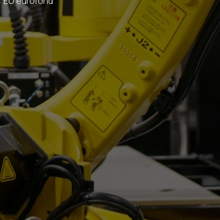
j: EÚ eurofond