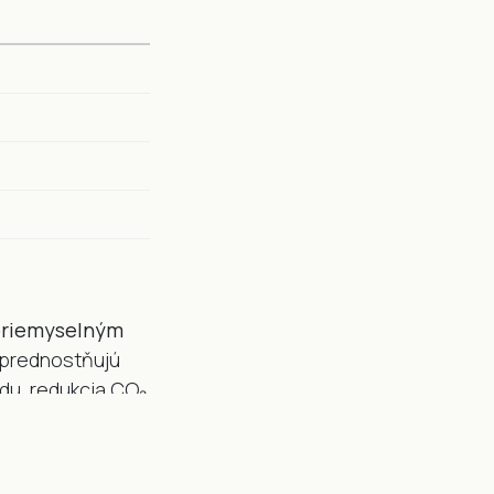
priemyselným
 uprednostňujú
du, redukcia CO₂
eme projekt,