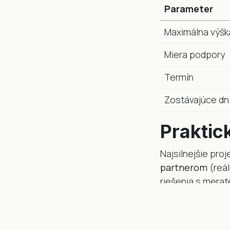
Parameter
Maximálna výšk
Miera podpory
Termín
Zostávajúce dn
Praktic
Najsilnejšie pro
partnerom
(reál
riešenia s mera
a pod.
Riešite spotreb