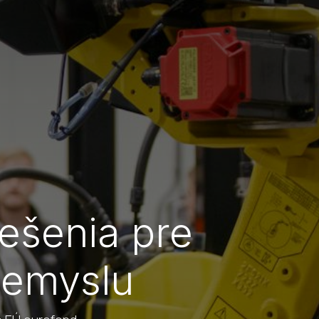
iešenia pre
iemyslu