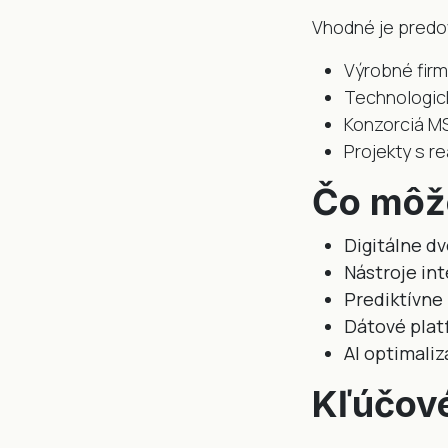
Vhodné je predo
Výrobné firm
Technologick
Konzorciá M
Projekty s r
Čo môže
Digitálne dv
Nástroje int
Prediktívne
Dátové plat
AI optimaliz
Kľúčové