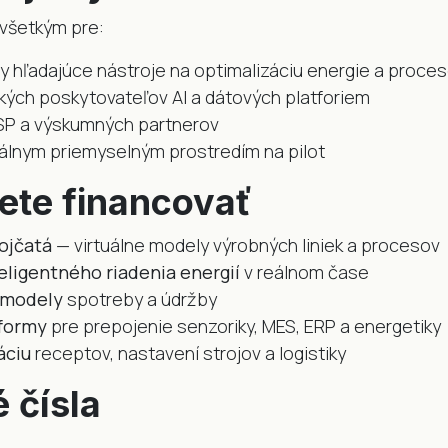
všetkým pre:
y hľadajúce nástroje na optimalizáciu energie a proce
ých poskytovateľov AI a dátových platforiem
SP a výskumných partnerov
eálnym priemyselným prostredím na pilot
te financovať
ojčatá
— virtuálne modely výrobných liniek a procesov
eligentného riadenia energií
v reálnom čase
 modely
spotreby a údržby
formy
pre prepojenie senzoriky, MES, ERP a energetiky
áciu
receptov, nastavení strojov a logistiky
 čísla