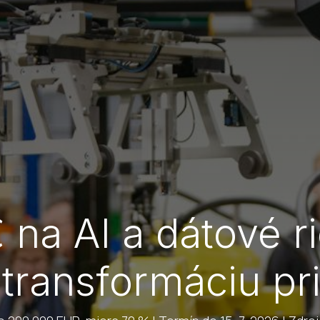
na AI a dátové r
 transformáciu pr