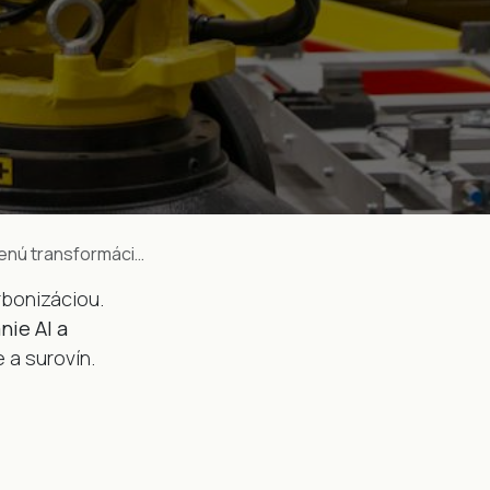
ansformáciu priemyslu
rbonizáciou.
nie AI a
 a surovín.