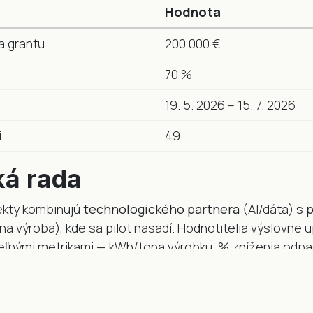
Hodnota
a grantu
200 000 €
70 %
19. 5. 2026 – 15. 7. 2026
i
49
ká rada
jekty kombinujú
technologického partnera
(AI/dáta) s
na výroba), kde sa pilot nasadí. Hodnotitelia výslovne
teľnými metrikami — kWh/tona výrobku, % zníženia odpa
u energie vo vašej výrobe pomocou dát?
Spolu navrhn