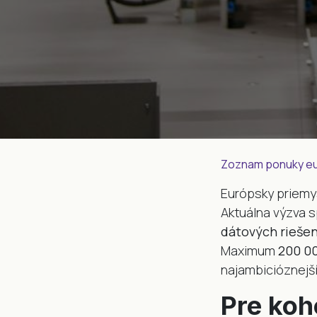
Zoznam ponuky eur
Európsky priemys
Aktuálna výzva s
dátových riešen
Maximum
200 00
najambicióznejšíc
Pre koh