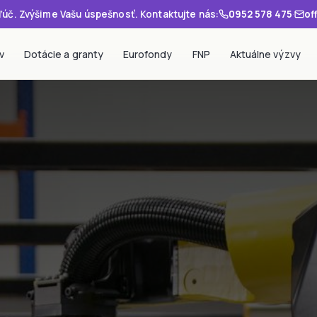
úč. Zvýšime Vašu úspešnosť. Kontaktujte nás:
0952 578 475
·
of
v
Dotácie a granty
Eurofondy
FNP
Aktuálne výzvy